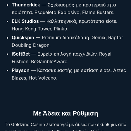
Thunderkick
— Σχεδιασμός με προτεραιότητα
ποιότητα. Esqueleto Explosivo, Flame Busters.
ELK Studios
— Καλλιτεχνικά, πρωτότυπα slots.
Hong Kong Tower, Plinko.
Quickspin
— Premium διασκέδαση. Gemix, Raptor
Doubling Dragon.
iSoftBet
— Ευρεία επιλογή παιχνιδιών. Royal
Fushion, BeGambleAware.
Playson
— Κατασκευαστής με εστίαση slots. Aztec
Blazes, Hot Volcano.
Με Άδεια και Ρύθμιση
Το Goldzino Casino λειτουργεί με άδεια που εκδόθηκε από