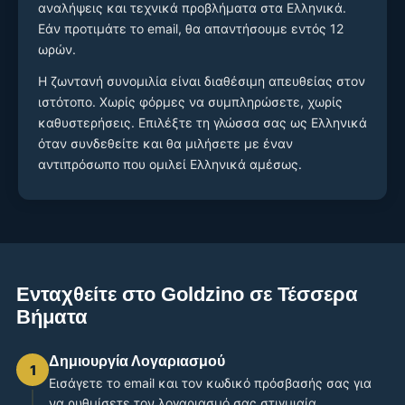
αναλήψεις και τεχνικά προβλήματα στα Ελληνικά.
Εάν προτιμάτε το email, θα απαντήσουμε εντός 12
ωρών.
Η ζωντανή συνομιλία είναι διαθέσιμη απευθείας στον
ιστότοπο. Χωρίς φόρμες να συμπληρώσετε, χωρίς
καθυστερήσεις. Επιλέξτε τη γλώσσα σας ως Ελληνικά
όταν συνδεθείτε και θα μιλήσετε με έναν
αντιπρόσωπο που ομιλεί Ελληνικά αμέσως.
Ενταχθείτε στο Goldzino σε Τέσσερα
Βήματα
Δημιουργία Λογαριασμού
1
Εισάγετε το email και τον κωδικό πρόσβασής σας για
να ρυθμίσετε τον λογαριασμό σας στιγμιαία.