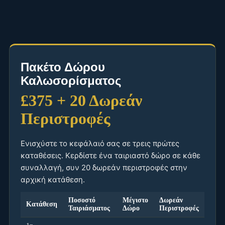
Πακέτο Δώρου
Καλωσορίσματος
£375 + 20 Δωρεάν
Περιστροφές
Ενισχύστε το κεφάλαιό σας σε τρεις πρώτες
καταθέσεις. Κερδίστε ένα ταιριαστό δώρο σε κάθε
συναλλαγή, συν 20 δωρεάν περιστροφές στην
αρχική κατάθεση.
Ποσοστό
Μέγιστο
Δωρεάν
Κατάθεση
Ταιριάσματος
Δώρο
Περιστροφές