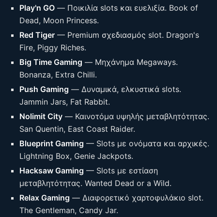
Play'n GO
— Ποικιλία slots και ευελιξία. Book of
Dead, Moon Princess.
Red Tiger
— Premium σχεδιασμός slot. Dragon's
Fire, Piggy Riches.
Big Time Gaming
— Μηχάνημα Megaways.
Bonanza, Extra Chilli.
Push Gaming
— Δυναμικά, ελκυστικά slots.
Jammin Jars, Fat Rabbit.
Nolimit City
— Καινοτόμα υψηλής μεταβλητότητας.
San Quentin, East Coast Raider.
Blueprint Gaming
— Slots με ονόματα και αρχικές.
Lightning Box, Genie Jackpots.
Hacksaw Gaming
— Slots με εστίαση
μεταβλητότητας. Wanted Dead or a Wild.
Relax Gaming
— Διαφορετικό χαρτοφυλάκιο slot.
The Gentleman, Candy Jar.