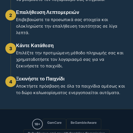
Επαλήθευση Λεπτομερειών
2
Επιβεβαιώστε τα προσωπικά σας στοιχεία και
ολοκληρώστε την επαλήθευση ταυτότητας σε λίγα
λεπτά.
Κάντε Κατάθεση
3
Επιλέξτε την προτιμώμενη μέθοδο πληρωμής σας και
χρηματοδοτήστε τον λογαριασμό σας για να
ξεκινήσετε τo παιχνίδι.
Ξεκινήστε τo Παιχνίδι
4
Αποκτήστε πρόσβαση σε όλα τα παιχνίδια αμέσως και
το δώρο καλωσορίσματος ενεργοποιείται αυτόματα.
GamCare
BeGambleAware
18+