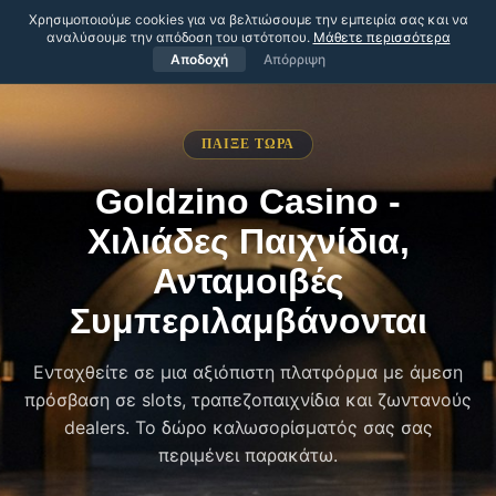
Χρησιμοποιούμε cookies για να βελτιώσουμε την εμπειρία σας και να
goldzino casino
EL
Παίξε
▾
αναλύσουμε την απόδοση του ιστότοπου.
Μάθετε περισσότερα
Αποδοχή
Απόρριψη
Παιχνίδια
Προσφορές
ΠΑΊΞΕ ΤΏΡΑ
Live Casino
Goldzino Casino -
Χιλιάδες Παιχνίδια,
Υποστήριξη
Ανταμοιβές
Συμπεριλαμβάνονται
Ενταχθείτε σε μια αξιόπιστη πλατφόρμα με άμεση
πρόσβαση σε slots, τραπεζοπαιχνίδια και ζωντανούς
dealers. Το δώρο καλωσορίσματός σας σας
περιμένει παρακάτω.