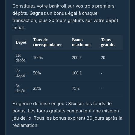
Constituez votre bankroll sur vos trois premiers
dépôts. Gagnez un bonus égal à chaque
transaction, plus 20 tours gratuits sur votre dépôt
initial.
Taux de
Bonus
Tours
Dépôt
correspondance
maximum
gratuits
1er
100%
200 £
20
dépôt
2e
50%
100 £
-
dépôt
3e
25%
75 £
-
dépôt
Exigence de mise en jeu : 35x sur les fonds de
bonus. Les tours gratuits comportent une mise en
jeu de 1x. Tous les bonus expirent 30 jours après la
réclamation.