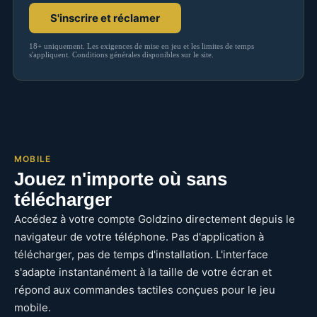
S'inscrire et réclamer
18+ uniquement. Les exigences de mise en jeu et les limites de temps
s'appliquent. Conditions générales disponibles sur le site.
MOBILE
Jouez n'importe où sans
télécharger
Accédez à votre compte Goldzino directement depuis le
navigateur de votre téléphone. Pas d'application à
télécharger, pas de temps d'installation. L'interface
s'adapte instantanément à la taille de votre écran et
répond aux commandes tactiles conçues pour le jeu
mobile.