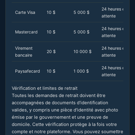
24 heures en
Carte Visa
10 $
5 000 $
attente
24 heures en
Mastercard
10 $
5 000 $
attente
Virement
24 heures en
20 $
10 000 $
bancaire
attente
24 heures en
Paysafecard
10 $
1 000 $
attente
Vérification et limites de retrait
Toutes les demandes de retrait doivent être
accompagnées de documents d'identification
valides, y compris une pièce d'identité avec photo
émise par le gouvernement et une preuve de
domicile. Cette vérification protège à la fois votre
compte et notre plateforme. Vous pouvez soumettre