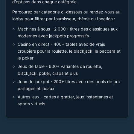
d'options dans chaque catégorie.
Parcourez par catégorie ci-dessous ou rendez-vous au
lobby pour filtrer par fournisseur, thème ou fonction :
Machines à sous - 2 000+ titres des classiques aux
modernes avec jackpots progressifs
Casino en direct - 400+ tables avec de vrais
croupiers pour la roulette, le blackjack, le baccara et
le poker
Jeux de table - 600+ variantes de roulette,
blackjack, poker, craps et plus
Jeux de jackpot - 200+ titres avec des pools de prix
partagés et locaux
Autres jeux - cartes à gratter, jeux instantanés et
sports virtuels