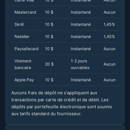
Mastercard
10 $
Instantané
Aucun
Skrill
10 $
Instantané
1,45%
Neteller
10 $
Instantané
1,45%
Paysafecard
10 $
Instantané
Aucun
Virement
1-2 jours
20 $
Aucun
bancaire
ouvrables
Apple Pay
10 $
Instantané
Aucun
Aucuns frais de dépôt ne s'appliquent aux
transactions par carte de crédit et de débit. Les
dépôts par portefeuille électronique sont soumis
aux tarifs standard du fournisseur.