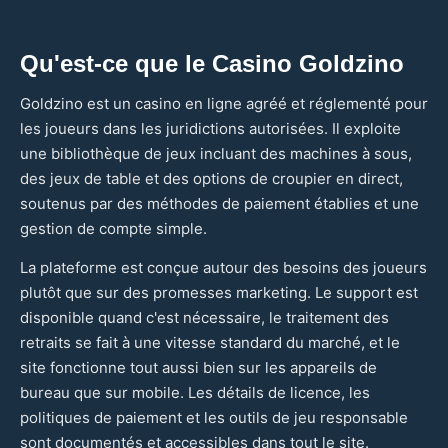
Qu'est-ce que le Casino Goldzino
Goldzino est un casino en ligne agréé et réglementé pour
les joueurs dans les juridictions autorisées. Il exploite
une bibliothèque de jeux incluant des machines à sous,
des jeux de table et des options de croupier en direct,
soutenus par des méthodes de paiement établies et une
gestion de compte simple.
La plateforme est conçue autour des besoins des joueurs
plutôt que sur des promesses marketing. Le support est
disponible quand c'est nécessaire, le traitement des
retraits se fait à une vitesse standard du marché, et le
site fonctionne tout aussi bien sur les appareils de
bureau que sur mobile. Les détails de licence, les
politiques de paiement et les outils de jeu responsable
sont documentés et accessibles dans tout le site.