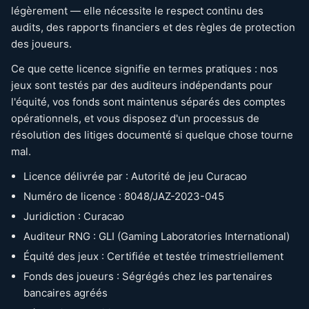
légèrement — elle nécessite le respect continu des
audits, des rapports financiers et des règles de protection
des joueurs.
Ce que cette licence signifie en termes pratiques : nos
jeux sont testés par des auditeurs indépendants pour
l'équité, vos fonds sont maintenus séparés des comptes
opérationnels, et vous disposez d'un processus de
résolution des litiges documenté si quelque chose tourne
mal.
Licence délivrée par : Autorité de jeu Curacao
Numéro de licence : 8048/JAZ-2023-045
Juridiction : Curacao
Auditeur RNG : GLI (Gaming Laboratories International)
Équité des jeux : Certifiée et testée trimestriellement
Fonds des joueurs : Ségrégés chez les partenaires
bancaires agréés