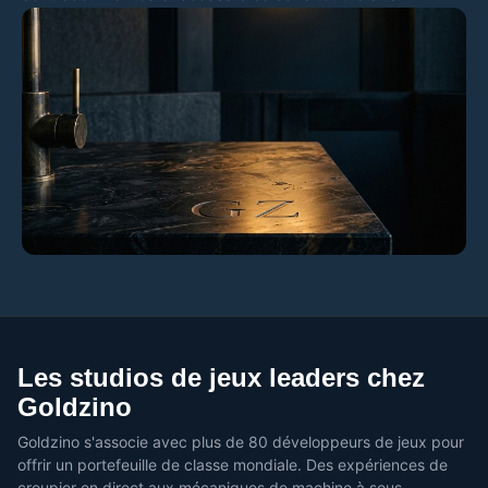
Les studios de jeux leaders chez
Goldzino
Goldzino s'associe avec plus de 80 développeurs de jeux pour
offrir un portefeuille de classe mondiale. Des expériences de
croupier en direct aux mécaniques de machine à sous