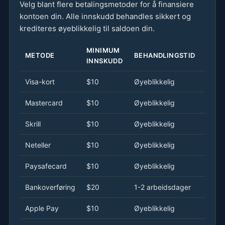
Velg blant flere betalingsmetoder for å finansiere
kontoen din. Alle innskudd behandles sikkert og
krediteres øyeblikkelig til saldoen din.
MINIMUM
METODE
BEHANDLINGSTID
GEBY
INNSKUDD
Visa-kort
$10
Øyeblikkelig
Ingen
Mastercard
$10
Øyeblikkelig
Ingen
Skrill
$10
Øyeblikkelig
1,45
Neteller
$10
Øyeblikkelig
1,45
Paysafecard
$10
Øyeblikkelig
Ingen
Bankoverføring
$20
1-2 arbeidsdager
Ingen
Apple Pay
$10
Øyeblikkelig
Ingen