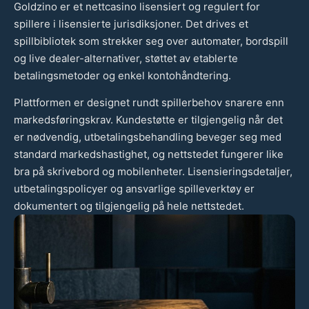
Goldzino er et nettcasino lisensiert og regulert for
spillere i lisensierte jurisdiksjoner. Det drives et
spillbibliotek som strekker seg over automater, bordspill
og live dealer-alternativer, støttet av etablerte
betalingsmetoder og enkel kontohåndtering.
Plattformen er designet rundt spillerbehov snarere enn
markedsføringskrav. Kundestøtte er tilgjengelig når det
er nødvendig, utbetalingsbehandling beveger seg med
standard markedshastighet, og nettstedet fungerer like
bra på skrivebord og mobilenheter. Lisensieringsdetaljer,
utbetalingspolicyer og ansvarlige spilleverktøy er
dokumentert og tilgjengelig på hele nettstedet.