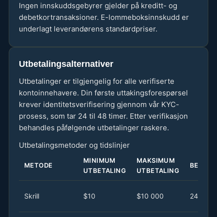
Ingen innskuddsgebyrer gjelder på kreditt- og
debetkortransaksioner. E-lommeboksinnskudd er
underlagt leverandørens standardpriser.
Utbetalingsalternativer
Utbetalinger er tilgjengelig for alle verifiserte
kontoinnehavere. Din første uttakingsforespørsel
krever identitetsverifisering gjennom vår KYC-
prosess, som tar 24 til 48 timer. Etter verifikasjon
behandles påfølgende utbetalinger raskere.
Utbetalingsmetoder og tidslinjer
MINIMUM
MAKSIMUM
METODE
BEHAND
UTBETALING
UTBETALING
Skrill
$10
$10 000
24 time