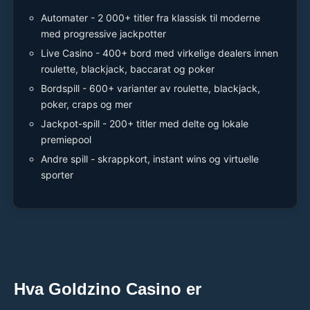
Automater - 2 000+ titler fra klassisk til moderne
med progressive jackpotter
Live Casino - 400+ bord med virkelige dealers innen
roulette, blackjack, baccarat og poker
Bordspill - 600+ varianter av roulette, blackjack,
poker, craps og mer
Jackpot-spill - 200+ titler med delte og lokale
premiepool
Andre spill - skrappkort, instant wins og virtuelle
sporter
Hva Goldzino Casino er