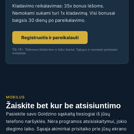
Kladavimo reikalavimas: 35x bonus lėšoms.
Nemokami sukami turi 1x kladavimą. Visi bonusai
baigsis 30 dienų po pareikalavimo.
Registruotis ir pareikalauti
Tik 18+. Taikomos kladavimo ir laiko limitai. Sąlygos ir nuostatai prieinami
svetainėje.
MOBILUS
Žaiskite bet kur be atsisiuntimo
Pasiekite savo Goldzino sąskaitą tiesiogiai iš jūsų
telefono naršyklės. Nėra programos atsisiskaitymui, jokio
diegimo laiko. Sąsaja akimirkai prisitaiko prie jūsų ekrano