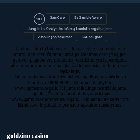
GamCare
BeGambleAware
18+
Jungtinės Karalystės lošimų komisija reguliuojama
Atsakingas žaidimas
SSL saugota
Žaidimas turėtų būti smagu. Jei pastebite, kad negalerite
kontroliuoti savo žaidimo, arba jei žaidimas daro įtaką jūsų
gerovei, pagalba yra prieinama. Goldzino yra įsipareigotas
atsakingam žaidimui ir palaiką žaidėjus nustatant limitų savo
sąskaitoje.
Dėl nemokamos, konfidencialios pagalbos, susisiekite su
GamCare 0808 8020 133 arba aplankykite
www.gamcare.org.uk. Jei jums reikalinga neatidėliojama
pagalba, Žaidėjų anoniminis yra prieinas
www.gamblersanonymous.org.uk. Taip pat galite kada nors
išimti save iš goldzino per savo sąskaitos nustatymus.
goldzino casino