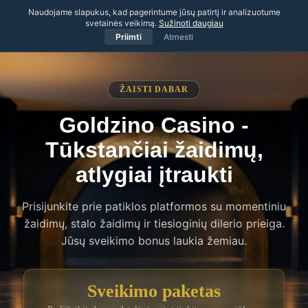
Naudojame slapukus, kad pagerintume jūsų patirtį ir analizuotume
goldzino casino
LT
Žaisti
▾
svetainės veikimą.
Sužinoti daugiau
Priimti
Atmesti
Žaidimai
Akcijos
ŽAISTI DABAR
Tiesioginė baidlė
Goldzino Casino -
Tūkstančiai žaidimų,
Pagalba
atlygiai įtraukti
Prisijunkite prie patiklos platformos su momentiniu
žaidimų, stalo žaidimų ir tiesioginių dilerio prieiga.
Jūsų sveikimo bonus laukia žemiau.
Sveikimo paketas