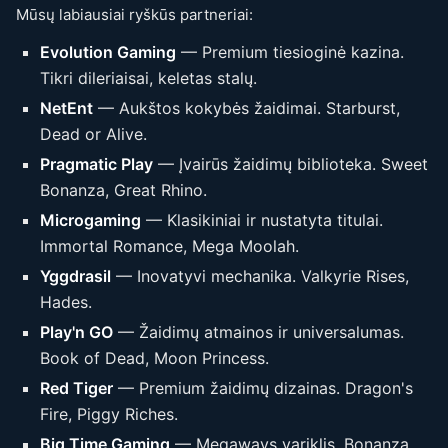
Mūsų labiausiai ryškūs partneriai:
Evolution Gaming
— Premium tiesioginė kazina.
Tikri dileriaisai, keletas stalų.
NetEnt
— Aukštos kokybės žaidimai. Starburst,
Dead or Alive.
Pragmatic Play
— Įvairūs žaidimų biblioteka. Sweet
Bonanza, Great Rhino.
Microgaming
— Klasikiniai ir nustatyta titulai.
Immortal Romance, Mega Moolah.
Yggdrasil
— Inovatyvi mechanika. Valkyrie Rises,
Hades.
Play'n GO
— Žaidimų atmainos ir universalumas.
Book of Dead, Moon Princess.
Red Tiger
— Premium žaidimų dizainas. Dragon's
Fire, Piggy Riches.
Big Time Gaming
— Megaways variklis. Bonanza,