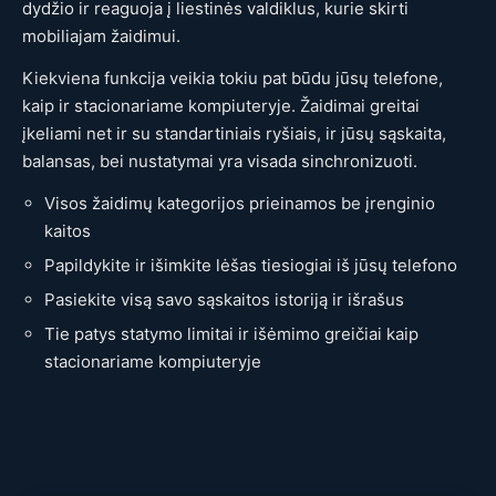
dydžio ir reaguoja į liestinės valdiklus, kurie skirti
mobiliajam žaidimui.
Kiekviena funkcija veikia tokiu pat būdu jūsų telefone,
kaip ir stacionariame kompiuteryje. Žaidimai greitai
įkeliami net ir su standartiniais ryšiais, ir jūsų sąskaita,
balansas, bei nustatymai yra visada sinchronizuoti.
Visos žaidimų kategorijos prieinamos be įrenginio
kaitos
Papildykite ir išimkite lėšas tiesiogiai iš jūsų telefono
Pasiekite visą savo sąskaitos istoriją ir išrašus
Tie patys statymo limitai ir išėmimo greičiai kaip
stacionariame kompiuteryje