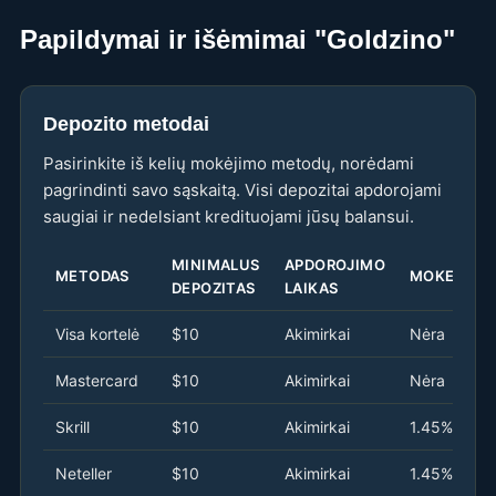
Papildymai ir išėmimai "Goldzino"
Depozito metodai
Pasirinkite iš kelių mokėjimo metodų, norėdami
pagrindinti savo sąskaitą. Visi depozitai apdorojami
saugiai ir nedelsiant kredituojami jūsų balansui.
MINIMALUS
APDOROJIMO
METODAS
MOKESTIS
DEPOZITAS
LAIKAS
Visa kortelė
$10
Akimirkai
Nėra
Mastercard
$10
Akimirkai
Nėra
Skrill
$10
Akimirkai
1.45%
Neteller
$10
Akimirkai
1.45%