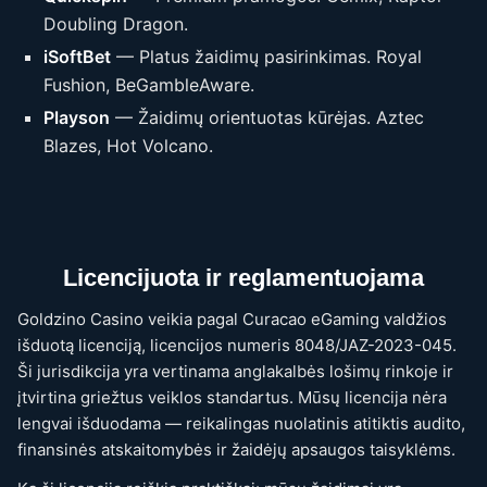
Doubling Dragon.
iSoftBet
— Platus žaidimų pasirinkimas. Royal
Fushion, BeGambleAware.
Playson
— Žaidimų orientuotas kūrėjas. Aztec
Blazes, Hot Volcano.
Licencijuota ir reglamentuojama
Goldzino Casino veikia pagal Curacao eGaming valdžios
išduotą licenciją, licencijos numeris 8048/JAZ-2023-045.
Ši jurisdikcija yra vertinama anglakalbės lošimų rinkoje ir
įtvirtina griežtus veiklos standartus. Mūsų licencija nėra
lengvai išduodama — reikalingas nuolatinis atitiktis audito,
finansinės atskaitomybės ir žaidėjų apsaugos taisyklėms.