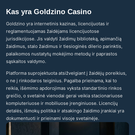
Kas yra Goldzino Casino
Goldzino yra internetinis kazinas, licencijuotas ir
reglamentuojamas žaidėjams licencijuotose
jurisdikcijose. Jis valdyti žaidimų biblioteką, apimančią
žaidimus, stalo žaidimus ir tiesioginės dilerio parinktis,
palaikomos nustatytų mokėjimo metodų ir paprastos
sąskaitos valdymo.
Platforma suprojektuota atsižvelgiant į žaidėjų poreikius,
o ne į rinkodaros teiginius. Pagalba prieinama, kai to
reikia, išėmimo apdorojimas vyksta standartinio rinkos
greičio, o svetainė vienodai gerai veikia stacionariuose
kompiuteriuose ir mobiliuose įrenginiuose. Licencijų
detalės, išmokų politika ir atsakingo žaidimo įrankiai yra
dokumentuoti ir prieinami visoje svetainėje.